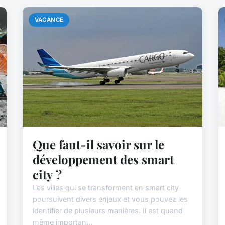
VACANCE
Que faut-il savoir sur le
développement des smart
city ?
Les villes qui se transforment en smart city
poursuivent divers enjeux et vous pouvez les
identifier de plusieurs manières. Il est quand
même importan...