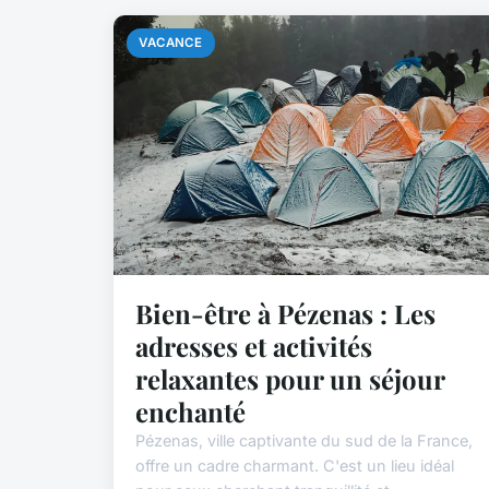
VACANCE
Bien-être à Pézenas : Les
adresses et activités
relaxantes pour un séjour
enchanté
Pézenas, ville captivante du sud de la France,
offre un cadre charmant. C'est un lieu idéal