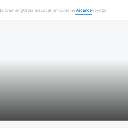
lan
Camping
Croisiere
Location
Tourisme
Vacance
Voyage