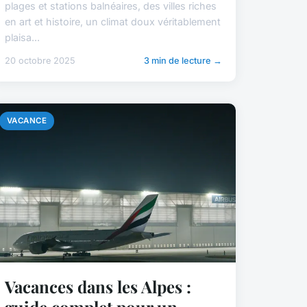
plages et stations balnéaires, des villes riches
en art et histoire, un climat doux véritablement
plaisa...
20 octobre 2025
3 min de lecture →
VACANCE
Vacances dans les Alpes :
guide complet pour un