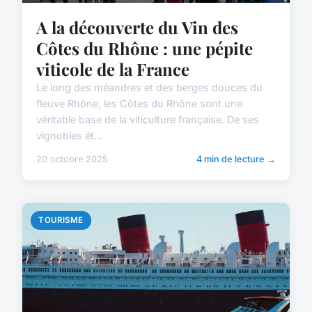
A la découverte du Vin des
Côtes du Rhône : une pépite
viticole de la France
Le long des méandres et des berges douces du
fleuve Rhône, les Côtes du Rhône sont une
véritable base de la viticulture française. De ses
vignobles ét...
20 octobre 2025
4 min de lecture →
TOURISME