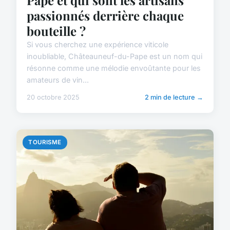
passionnés derrière chaque
bouteille ?
Si vous cherchez une expérience viticole
inoubliable, Châteauneuf-du-Pape est un nom qui
résonne comme une mélodie envoûtante pour les
amateurs de vin...
20 octobre 2025
2 min de lecture →
TOURISME